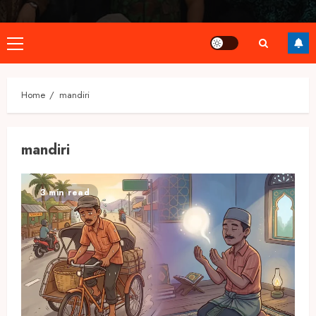
Primary
Menu
Home
mandiri
mandiri
3 min read