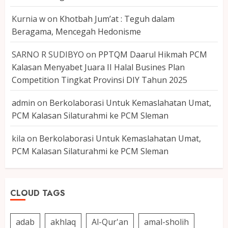
Kurnia w
on
Khotbah Jum’at : Teguh dalam
Beragama, Mencegah Hedonisme
SARNO R SUDIBYO
on
PPTQM Daarul Hikmah PCM
Kalasan Menyabet Juara II Halal Busines Plan
Competition Tingkat Provinsi DIY Tahun 2025
admin
on
Berkolaborasi Untuk Kemaslahatan Umat,
PCM Kalasan Silaturahmi ke PCM Sleman
kila
on
Berkolaborasi Untuk Kemaslahatan Umat,
PCM Kalasan Silaturahmi ke PCM Sleman
CLOUD TAGS
adab
akhlaq
Al-Qur'an
amal-sholih