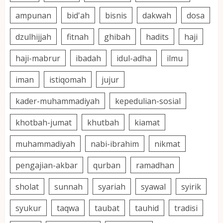
ampunan
bid'ah
bisnis
dakwah
dosa
dzulhijjah
fitnah
ghibah
hadits
haji
haji-mabrur
ibadah
idul-adha
ilmu
iman
istiqomah
jujur
kader-muhammadiyah
kepedulian-sosial
khotbah-jumat
khutbah
kiamat
muhammadiyah
nabi-ibrahim
nikmat
pengajian-akbar
qurban
ramadhan
sholat
sunnah
syariah
syawal
syirik
syukur
taqwa
taubat
tauhid
tradisi