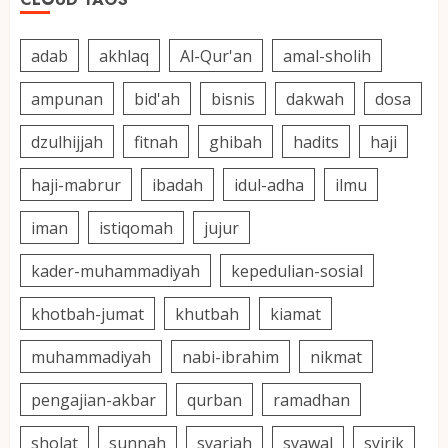
adab
akhlaq
Al-Qur'an
amal-sholih
ampunan
bid'ah
bisnis
dakwah
dosa
dzulhijjah
fitnah
ghibah
hadits
haji
haji-mabrur
ibadah
idul-adha
ilmu
iman
istiqomah
jujur
kader-muhammadiyah
kepedulian-sosial
khotbah-jumat
khutbah
kiamat
muhammadiyah
nabi-ibrahim
nikmat
pengajian-akbar
qurban
ramadhan
sholat
sunnah
syariah
syawal
syirik