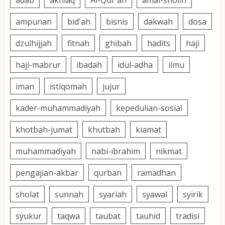
ampunan
bid'ah
bisnis
dakwah
dosa
dzulhijjah
fitnah
ghibah
hadits
haji
haji-mabrur
ibadah
idul-adha
ilmu
iman
istiqomah
jujur
kader-muhammadiyah
kepedulian-sosial
khotbah-jumat
khutbah
kiamat
muhammadiyah
nabi-ibrahim
nikmat
pengajian-akbar
qurban
ramadhan
sholat
sunnah
syariah
syawal
syirik
syukur
taqwa
taubat
tauhid
tradisi