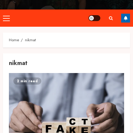
Primary
Menu
Home
nikmat
nikmat
2 min read