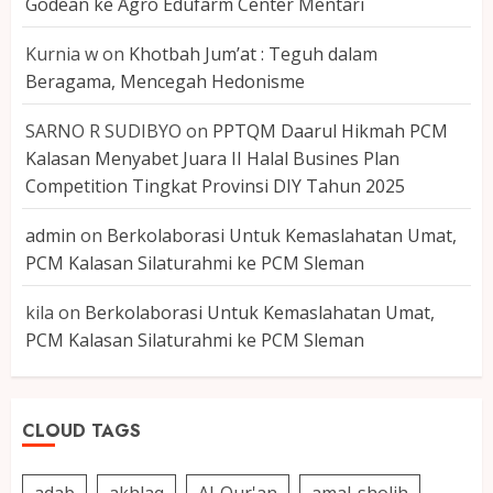
Godean ke Agro Edufarm Center Mentari
Kurnia w
on
Khotbah Jum’at : Teguh dalam
Beragama, Mencegah Hedonisme
SARNO R SUDIBYO
on
PPTQM Daarul Hikmah PCM
Kalasan Menyabet Juara II Halal Busines Plan
Competition Tingkat Provinsi DIY Tahun 2025
admin
on
Berkolaborasi Untuk Kemaslahatan Umat,
PCM Kalasan Silaturahmi ke PCM Sleman
kila
on
Berkolaborasi Untuk Kemaslahatan Umat,
PCM Kalasan Silaturahmi ke PCM Sleman
CLOUD TAGS
adab
akhlaq
Al-Qur'an
amal-sholih