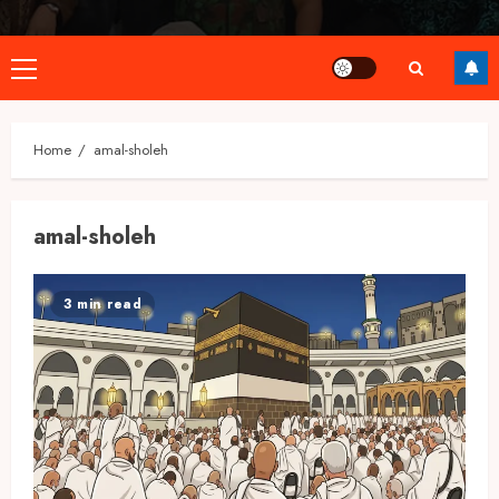
Primary
Menu
Home
amal-sholeh
amal-sholeh
3 min read