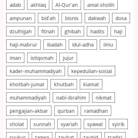
adab
akhlaq
Al-Qur'an
amal-sholih
ampunan
bid'ah
bisnis
dakwah
dosa
dzulhijjah
fitnah
ghibah
hadits
haji
haji-mabrur
ibadah
idul-adha
ilmu
iman
istiqomah
jujur
kader-muhammadiyah
kepedulian-sosial
khotbah-jumat
khutbah
kiamat
muhammadiyah
nabi-ibrahim
nikmat
pengajian-akbar
qurban
ramadhan
sholat
sunnah
syariah
syawal
syirik
syukur
taqwa
taubat
tauhid
tradisi