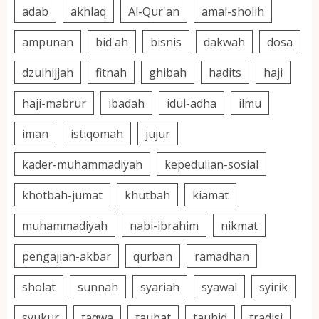
adab
akhlaq
Al-Qur'an
amal-sholih
ampunan
bid'ah
bisnis
dakwah
dosa
dzulhijjah
fitnah
ghibah
hadits
haji
haji-mabrur
ibadah
idul-adha
ilmu
iman
istiqomah
jujur
kader-muhammadiyah
kepedulian-sosial
khotbah-jumat
khutbah
kiamat
muhammadiyah
nabi-ibrahim
nikmat
pengajian-akbar
qurban
ramadhan
sholat
sunnah
syariah
syawal
syirik
syukur
taqwa
taubat
tauhid
tradisi