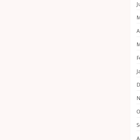
J
M
A
M
F
J
D
N
O
S
A