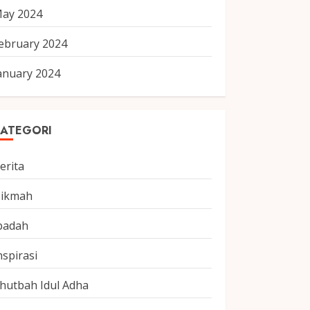
ay 2024
ebruary 2024
anuary 2024
ATEGORI
erita
ikmah
badah
nspirasi
hutbah Idul Adha