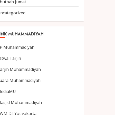
hutbah Jumat
ncategorized
INK MUHAMMADIYAH
P Muhammadiyah
atwa Tarjih
arjih Muhammadiyah
uara Muhammadiyah
ediaMU
asjid Muhammadiyah
WM D.I.Yogyakarta