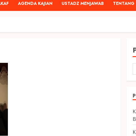
AKAF
AGENDA KAJIAN
USTADZ MENJAWAB
TENTANG 
P
K
B
K