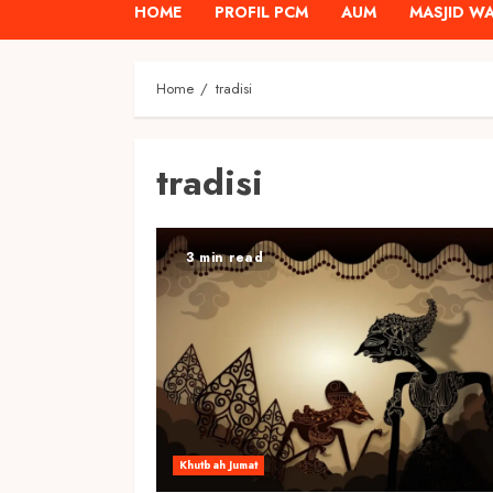
HOME
PROFIL PCM
AUM
MASJID W
Home
tradisi
tradisi
3 min read
Khutbah Jumat