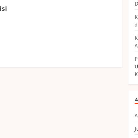
D
isi
K
d
K
A
P
U
K
A
A
J