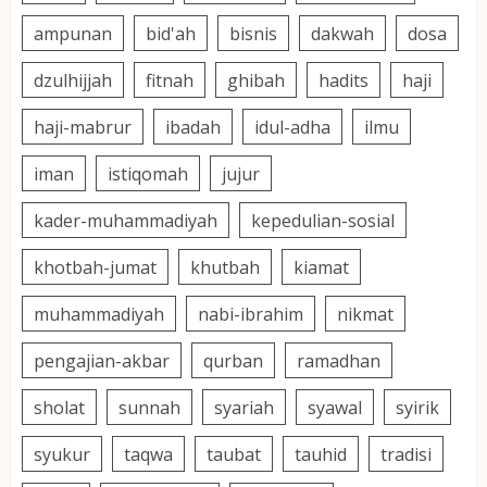
ampunan
bid'ah
bisnis
dakwah
dosa
dzulhijjah
fitnah
ghibah
hadits
haji
haji-mabrur
ibadah
idul-adha
ilmu
iman
istiqomah
jujur
kader-muhammadiyah
kepedulian-sosial
khotbah-jumat
khutbah
kiamat
muhammadiyah
nabi-ibrahim
nikmat
pengajian-akbar
qurban
ramadhan
sholat
sunnah
syariah
syawal
syirik
syukur
taqwa
taubat
tauhid
tradisi