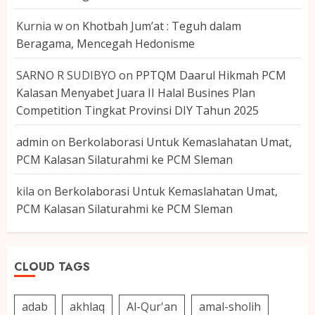
Kurnia w
on
Khotbah Jum’at : Teguh dalam
Beragama, Mencegah Hedonisme
SARNO R SUDIBYO
on
PPTQM Daarul Hikmah PCM
Kalasan Menyabet Juara II Halal Busines Plan
Competition Tingkat Provinsi DIY Tahun 2025
admin
on
Berkolaborasi Untuk Kemaslahatan Umat,
PCM Kalasan Silaturahmi ke PCM Sleman
kila
on
Berkolaborasi Untuk Kemaslahatan Umat,
PCM Kalasan Silaturahmi ke PCM Sleman
CLOUD TAGS
adab
akhlaq
Al-Qur'an
amal-sholih