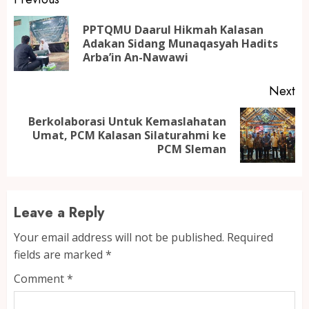
Continue
Reading
PPTQMU Daarul Hikmah Kalasan
Pr
Adakan Sidang Munaqasyah Hadits
po
Arba’in An-Nawawi
Next
Berkolaborasi Untuk Kemaslahatan
Next
Umat, PCM Kalasan Silaturahmi ke
post:
PCM Sleman
Leave a Reply
Your email address will not be published.
Required
fields are marked
*
Comment
*