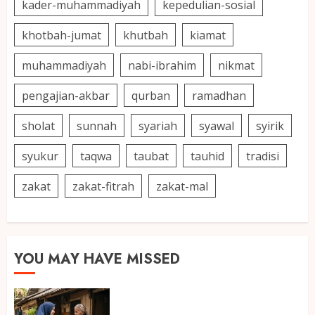
kader-muhammadiyah
kepedulian-sosial
khotbah-jumat
khutbah
kiamat
muhammadiyah
nabi-ibrahim
nikmat
pengajian-akbar
qurban
ramadhan
sholat
sunnah
syariah
syawal
syirik
syukur
taqwa
taubat
tauhid
tradisi
zakat
zakat-fitrah
zakat-mal
YOU MAY HAVE MISSED