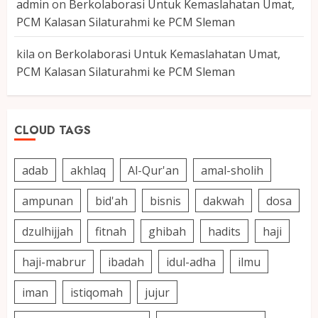
admin
on
Berkolaborasi Untuk Kemaslahatan Umat,
PCM Kalasan Silaturahmi ke PCM Sleman
kila
on
Berkolaborasi Untuk Kemaslahatan Umat,
PCM Kalasan Silaturahmi ke PCM Sleman
CLOUD TAGS
adab
akhlaq
Al-Qur'an
amal-sholih
ampunan
bid'ah
bisnis
dakwah
dosa
dzulhijjah
fitnah
ghibah
hadits
haji
haji-mabrur
ibadah
idul-adha
ilmu
iman
istiqomah
jujur