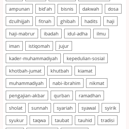
ampunan
bid'ah
bisnis
dakwah
dosa
dzulhijjah
fitnah
ghibah
hadits
haji
haji-mabrur
ibadah
idul-adha
ilmu
iman
istiqomah
jujur
kader-muhammadiyah
kepedulian-sosial
khotbah-jumat
khutbah
kiamat
muhammadiyah
nabi-ibrahim
nikmat
pengajian-akbar
qurban
ramadhan
sholat
sunnah
syariah
syawal
syirik
syukur
taqwa
taubat
tauhid
tradisi