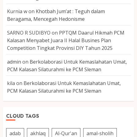
Kurnia w
on
Khotbah Jum’at : Teguh dalam
Beragama, Mencegah Hedonisme
SARNO R SUDIBYO
on
PPTQM Daarul Hikmah PCM
Kalasan Menyabet Juara II Halal Busines Plan
Competition Tingkat Provinsi DIY Tahun 2025
admin
on
Berkolaborasi Untuk Kemaslahatan Umat,
PCM Kalasan Silaturahmi ke PCM Sleman
kila
on
Berkolaborasi Untuk Kemaslahatan Umat,
PCM Kalasan Silaturahmi ke PCM Sleman
CLOUD TAGS
adab
akhlaq
Al-Qur'an
amal-sholih